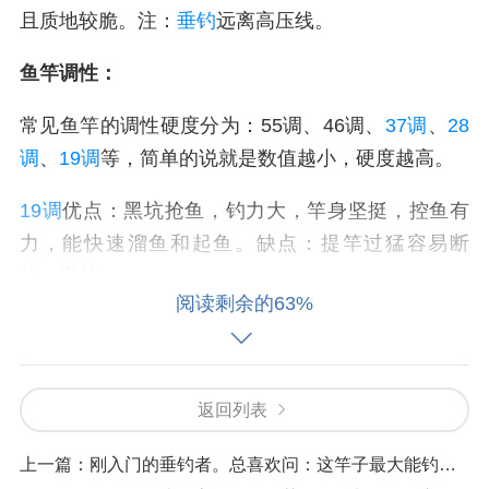
且质地较脆。注：
垂钓
远离高压线。
鱼竿调性：
常见鱼竿的调性硬度分为：55调、46调、
37调
、
28
调
、
19调
等，简单的说就是数值越小，硬度越高。
19调
优点：黑坑抢鱼，钓力大，竿身坚挺，控鱼有
力，能快速溜鱼和起鱼。缺点：提竿过猛容易断
线，爆竿。
阅读剩余的63%
28-
37调
优点：综合性能强，抛竿容易，适合多种
垂
钓
环境，大小鱼都可兼顾。
返回列表
37-55调优点：质量较轻，有较高柔韧度，遇到大鱼
时缓冲余地大，断线跑鱼几率小。缺点：溜鱼时间
上一篇：
刚入门的垂钓者。总喜欢问：这竿子最大能钓多大的鱼？
长，遇大鱼控鱼能力弱，需要有一定经验。